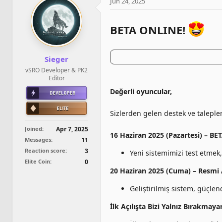
Jun 24, 2025
t
i
o
BETA ONLINE!
n
s
:
Sieger
vSRO Developer & PK2
Editor
Değerli oyuncular,
Sizlerden gelen destek ve talepl
Joined
Apr 7, 2025
16 Haziran 2025 (Pazartesi) – BET
Messages
11
Reaction score
3
Yeni sistemimizi test etmek,
Elite Coin
0
20 Haziran 2025 (Cuma) – Resmi A
Geliştirilmiş sistem, güçlen
İlk Açılışta Bizi Yalnız Bırakmay