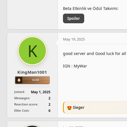
Beta Etkinlik ve Ödül Takvimi:
Spoiler
May 19, 2025
K
good server and Good luck for all
IGN : MyWar
KingMan1001
Joined
May 1, 2025
Messages
2
Reaction score
2
Sieger
R
Elite Coin
0
e
a
c