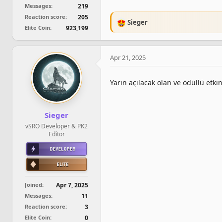
Messages
219
Reaction score
205
Sieger
R
Elite Coin
923,199
e
a
c
Apr 21, 2025
t
i
o
Yarın açılacak olan ve ödüllü etk
n
s
:
Sieger
vSRO Developer & PK2
Editor
Joined
Apr 7, 2025
Messages
11
Reaction score
3
Elite Coin
0