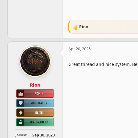
Rion
R
e
a
c
Apr 20, 2025
t
i
o
Great thread and nice system. Bes
n
s
:
Rion
Joined
Sep 30, 2023