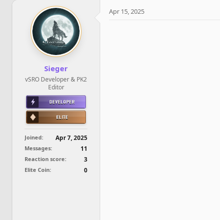
e
r
a
t
Apr 15, 2025
d
d
s
a
t
t
a
e
r
t
Sieger
e
vSRO Developer & PK2
r
Editor
Joined
Apr 7, 2025
Messages
11
Reaction score
3
Elite Coin
0