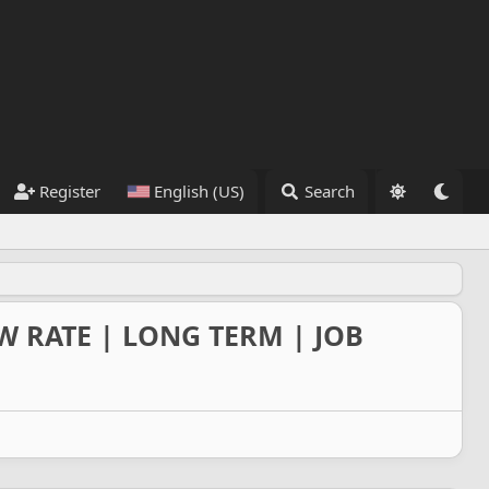
Register
English (US)
Search
W RATE | LONG TERM | JOB