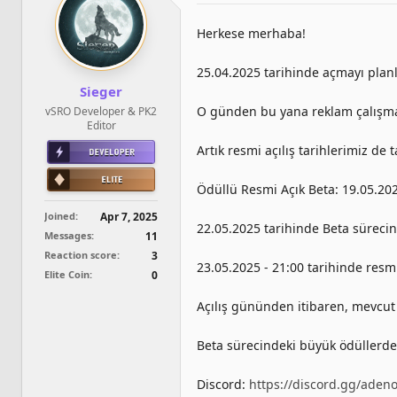
Herkese merhaba!
25.04.2025 tarihinde açmayı planl
Sieger
O günden bu yana reklam çalışm
vSRO Developer & PK2
Editor
Artık resmi açılış tarihlerimiz de 
Ödüllü Resmi Açık Beta: 19.05.202
Joined
Apr 7, 2025
22.05.2025 tarihinde Beta sürecind
Messages
11
Reaction score
3
23.05.2025 - 21:00 tarihinde resmi
Elite Coin
0
Açılış gününden itibaren, mevcut 
Beta sürecindeki büyük ödüllerde
Discord:
https://discord.gg/aden