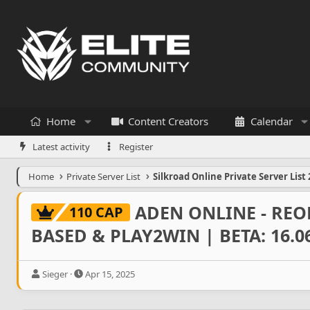
Home
Content Creators
Calendar
Latest activity
Register
Home
Private Server List
Silkroad Online Private Server List 
ADEN ONLINE - REO
110 CAP
BASED & PLAY2WIN | BETA: 16.0
T
S
Sieger
Apr 15, 2025
h
t
r
a