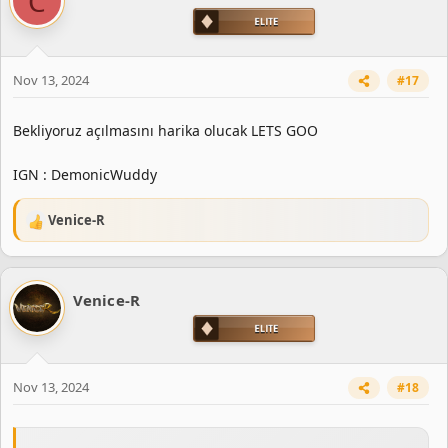
C
Nov 13, 2024
#17
Bekliyoruz açılmasını harika olucak LETS GOO
IGN : DemonicWuddy
Venice-R
R
e
a
c
Venice-R
t
i
o
n
s
Nov 13, 2024
#18
: