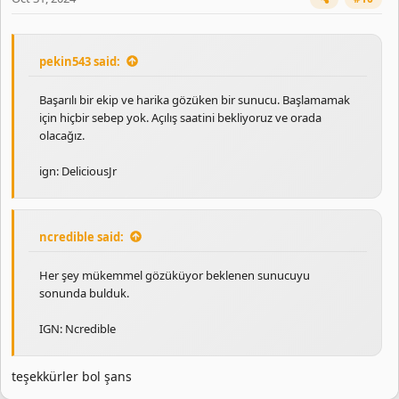
:
pekin543 said:
Başarılı bir ekip ve harika gözüken bir sunucu. Başlamamak
için hiçbir sebep yok. Açılış saatini bekliyoruz ve orada
olacağız.
ign: DeliciousJr
ncredible said:
Her şey mükemmel gözüküyor beklenen sunucuyu
sonunda bulduk.
IGN: Ncredible
teşekkürler bol şans