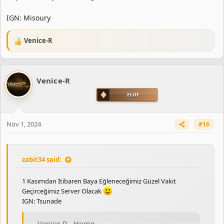
IGN: Misoury
Venice-R
R
e
a
c
Venice-R
t
i
o
n
s
Nov 1, 2024
#16
:
zabit34 said:
1 Kasımdan İtibaren Baya Eğleneceğimiz Güzel Vakit
Geçirceğimiz Server Olacak
IGN: Tsunade
Venice-R - Home