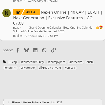
Replies
0
Wednesday at 9:24 AM
Nexen Online | 40 CAP | EU-CH |
40 CAP
N
Next Generation | Exclusive Features | GO
07.08
nexy
Grand Opening Calendar
Beta Opening Calendar
Silkroad Online Private Server List 2026
Replies
10
Yesterday at 10:51 PM
Facebook
Bluesky
LinkedIn
WhatsApp
Link
Share:
T
90cap
@elitecommunity
@elitepvpers
@srocave
euch
a
longterm
private sro
silkroad r private
venice r
g
s
Silkroad Online Private Server List 2026