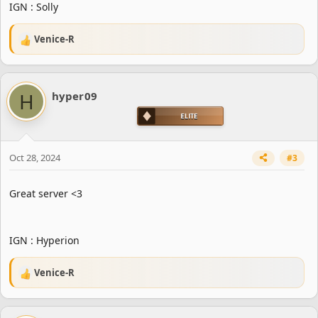
IGN : Solly
Venice-R
R
e
a
c
H
hyper09
t
i
o
n
s
Oct 28, 2024
#3
:
Great server <3
IGN : Hyperion
Venice-R
R
e
a
c