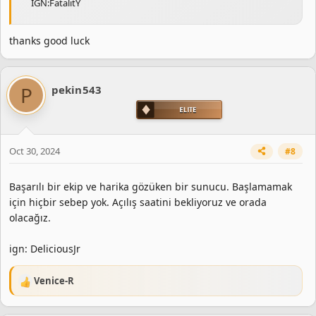
IGN:FatalitY
thanks good luck
P
pekin543
Oct 30, 2024
#8
Başarılı bir ekip ve harika gözüken bir sunucu. Başlamamak
için hiçbir sebep yok. Açılış saatini bekliyoruz ve orada
olacağız.
ign: DeliciousJr
Venice-R
R
e
a