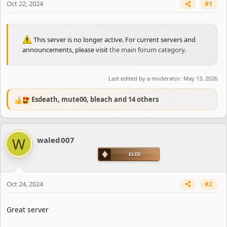
Oct 22, 2024
#1
This server is no longer active. For current servers and
announcements, please visit
the main forum category
.
Last edited by a moderator:
May 13, 2026
Esdeath
,
mute00
,
bleach
and 14 others
R
e
a
c
W
waled007
t
i
o
n
s
Oct 24, 2024
#2
:
Great server