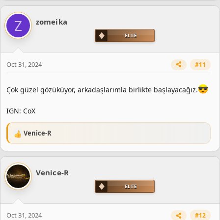
Z
zomeika
Oct 31, 2024
#11
Çok güzel gözüküyor, arkadaşlarımla birlikte başlayacağız.
IGN: CoX
Venice-R
R
e
a
c
Venice-R
t
i
o
n
s
Oct 31, 2024
#12
: