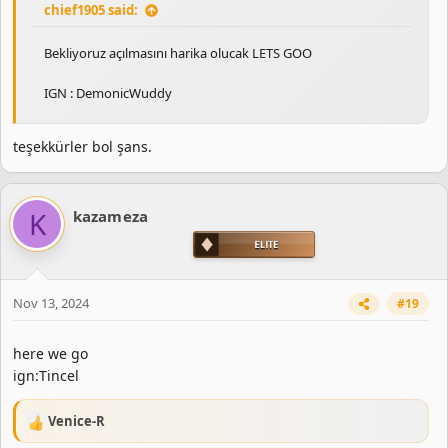
chief1905 said:
Bekliyoruz açılmasını harika olucak LETS GOO
IGN : DemonicWuddy
teşekkürler bol şans.
K
kazameza
Nov 13, 2024
#19
here we go
ign:Tincel
Venice-R
R
e