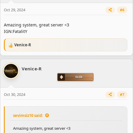
s
Oct 29, 2024
#6
:
Amazing system, great server <3
IGN:FatalitY
Venice-R
R
e
a
c
Venice-R
t
i
o
n
s
Oct 30, 2024
#7
:
sevimsiz10 said:
Amazing system, great server <3