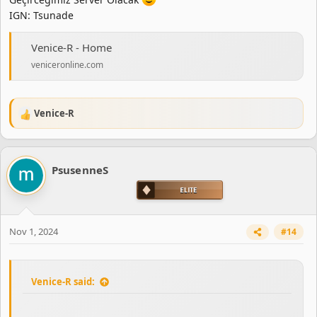
IGN: Tsunade
Venice-R - Home
veniceronline.com
Venice-R
R
e
a
c
PsusenneS
t
i
o
n
s
Nov 1, 2024
#14
:
Venice-R said: