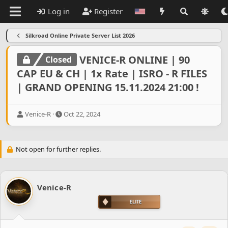
Log in
Register
Silkroad Online Private Server List 2026
VENICE-R ONLINE | 90
Closed
CAP EU & CH | 1x Rate | ISRO - R FILES
| GRAND OPENING 15.11.2024 21:00 !
T
S
Venice-R
Oct 22, 2024
h
t
r
a
e
r
Not open for further replies.
a
t
d
d
s
a
t
t
a
Venice-R
e
r
t
e
r