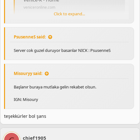
veniceronline.com
Click to expand...
PsusenneS said:
Server cok guzel duruyor basarılar NICK : PsusenneS
Misouryy said:
Başlanır buraya mutlaka gelin rekabet olsun.
IGN: Misoury
teşekkürler bol şans
chief1905