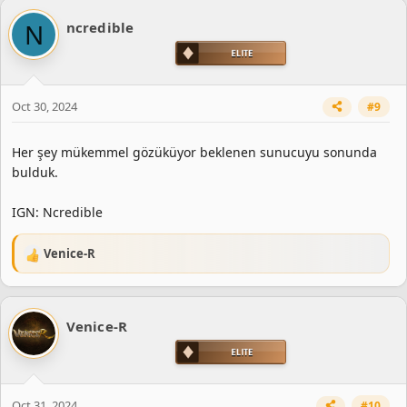
c
N
ncredible
t
i
o
n
s
Oct 30, 2024
#9
:
Her şey mükemmel gözüküyor beklenen sunucuyu sonunda
bulduk.
IGN: Ncredible
Venice-R
R
e
a
c
Venice-R
t
i
o
n
s
Oct 31, 2024
#10