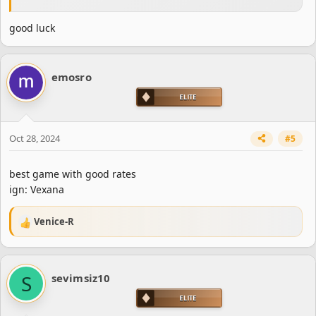
good luck
emosro
Oct 28, 2024
#5
best game with good rates
ign: Vexana
Venice-R
R
e
a
c
S
sevimsiz10
t
i
o
n