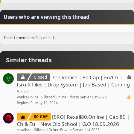
Users who are viewing this thread
Total: 1 (members: 0, guests: 1)
Similar threads
L
Isro Venice | 80 Cap | Eu/Ch |
Closed
V
o
Isro-R Files | Drop System | Job Based | Coming
c
Soon
k
VeniceOnline
Silkroad Online Private Server List 2026
e
Replies
0
May 12, 2024
d
[SRO] Rexall80.Online | Cap 80 |
80 CAP
Ch & Eu | New Old School | G.O 18.09.2026
rexallsro
Silkroad Online Private Server List 2026