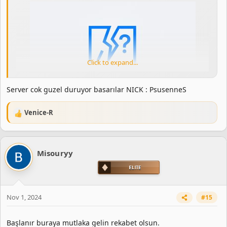
Click to expand...
Server cok guzel duruyor basarılar NICK : PsusenneS
Venice-R
R
e
a
View attachment 1086
View attachment 1090
View
c
attachment 1091
View attachment 1089
Misouryy
t
i
o
n
s
Nov 1, 2024
#15
:
Başlanır buraya mutlaka gelin rekabet olsun.