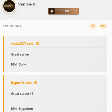
Venice-R
t
i
o
n
s
Oct 28, 2024
#4
:
waled007 said:
Great server
IGN : Solly
hyper09 said:
Great server <3
IGN : Hyperion