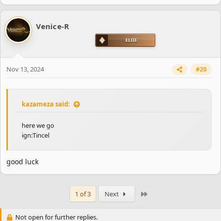
a
c
Venice-R
t
i
o
n
s
Nov 13, 2024
#20
:
kazameza said:
here we go
ign:Tincel
good luck
Last
1 of 3
Next
Not open for further replies.