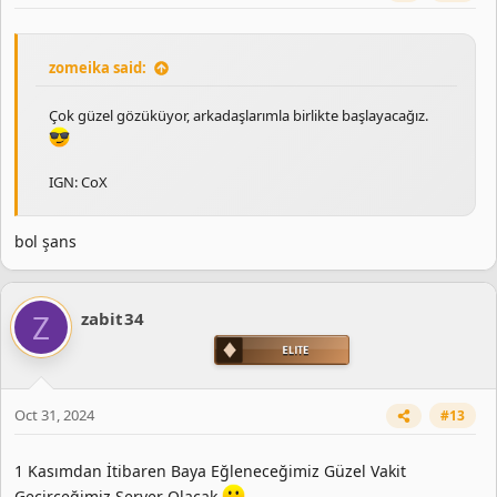
zomeika said:
Çok güzel gözüküyor, arkadaşlarımla birlikte başlayacağız.
IGN: CoX
bol şans
Z
zabit34
Oct 31, 2024
#13
1 Kasımdan İtibaren Baya Eğleneceğimiz Güzel Vakit
Geçirceğimiz Server Olacak